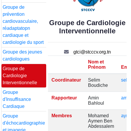
Groupe de
prévention
cardiovasculaire,
Groupe de Cardiologie
réadaptatopn
Interventionnelle
cardiaque et
cardiologie du sport
Groupe des jeunes
gtci@stcccv.org.tn
cardiologues
Nom et
Prénom
Emai
Groupe de
Cardiologie
Coordinateur
Selim
seli
Interventionnelle
Boudiche
Groupe
Rapporteur
Amin
ami
d'Insuffisance
Bahloul
Cardiaque
Membres
Mohamed
aym
Groupe
Aymen Ben
d'échocardiographie
Abdessalem
et imagerie