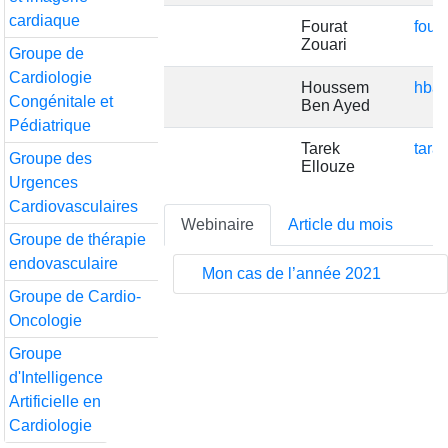
cardiaque
Fourat
four
Zouari
Groupe de
Cardiologie
Houssem
hba
Congénitale et
Ben Ayed
Pédiatrique
Tarek
tara
Groupe des
Ellouze
Urgences
Cardiovasculaires
Webinaire
Article du mois
Groupe de thérapie
endovasculaire
Mon cas de l’année 2021
Groupe de Cardio-
Oncologie
Groupe
d'Intelligence
Artificielle en
Cardiologie