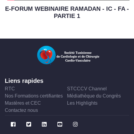
E-FORUM WEBINAIRE RAMADAN - IC - FA -
PARTIE 1
Liens rapides
RTC
STCCCV Channel
Nos Formations certifiantes
Médiathèque du Congrès
Mastères et CEC
Les Highlights
Contactez nous