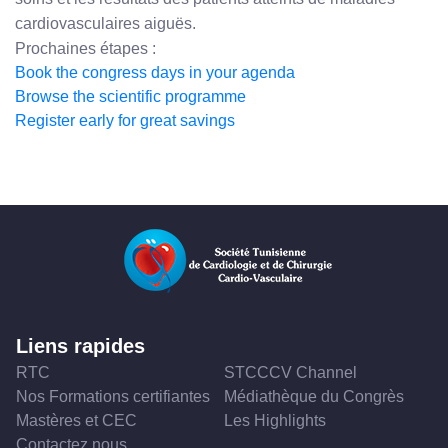
cardiovasculaires aiguës.
Prochaines étapes :
Book the congress days in your agenda
Browse the scientific programme
Register early for great savings
Liens rapides
RTC
STCCCV Channel
Nos Formations certifiantes
Médiathèque du Congrès
Mastères et CEC
Les Highlights
Contactez nous