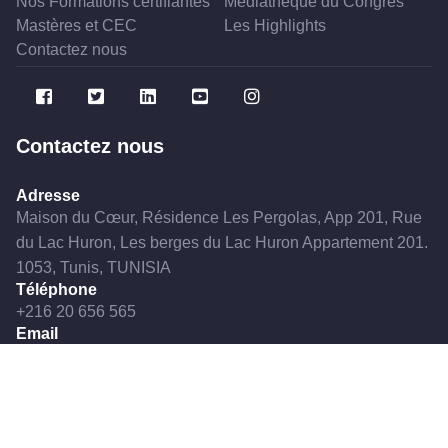
Nos Formations certifiantes
Médiathèque du Congrès
Mastères et CEC
Les Highlights
Contactez nous
Contactez nous
Adresse
Maison du Cœur, Résidence Les Pergolas, App 201, Rue
du Lac Huron, Les berges du Lac Huron Appartement 201.
1053, Tunis, TUNISIA
Téléphone
+216 20 656 565
Email
stcccvtn@gmail.com