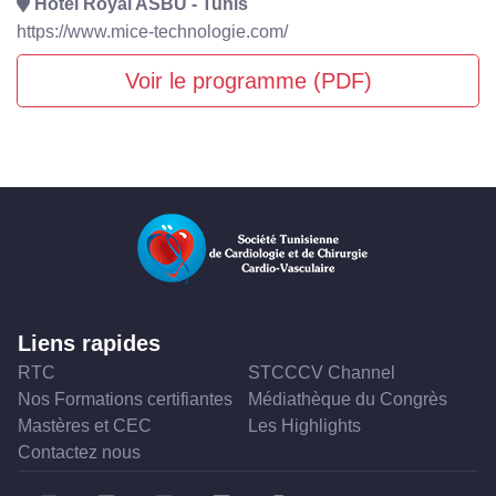
Hôtel Royal ASBU - Tunis
https://www.mice-technologie.com/
Voir le programme (PDF)
Liens rapides
RTC
STCCCV Channel
Nos Formations certifiantes
Médiathèque du Congrès
Mastères et CEC
Les Highlights
Contactez nous