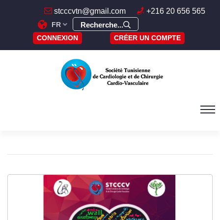
stcccvtn@gmail.com
+216 20 656 565
FR
Recherche...
CONNEXION
CRÉER UN COMPTE