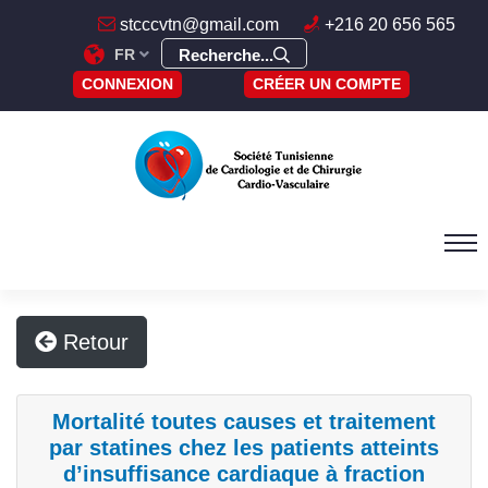
stcccvtn@gmail.com
+216 20 656 565
FR
Recherche...
CONNEXION
CRÉER UN COMPTE
Retour
Mortalité toutes causes et traitement
par statines chez les patients atteints
d’insuffisance cardiaque à fraction