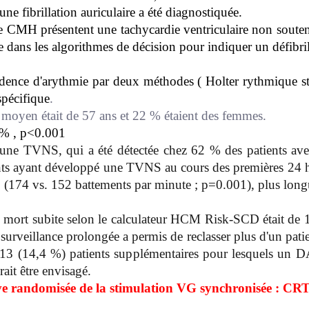
ne fibrillation auriculaire a été diagnostiquée.
 de CMH présentent une tachycardie ventriculaire non sou
e dans les algorithmes de décision pour indiquer un défibri
idence d'arythmie par deux méthodes ( Holter rythmique s
spécifique
.
ge moyen était de 57 ans et 22 % étaient des femmes.
0% , p<0.001
 une TVNS, qui a été détectée chez 62 % des patients ave
nts ayant développé une TVNS au cours des premières 24 heu
es (174 vs. 152 battements par minute ; p=0.001), plus long
 mort subite selon le calculateur HCM Risk-SCD était de 
surveillance prolongée a permis de reclasser plus d'un pati
ar 13 (14,4 %) patients supplémentaires pour lesquels un D
ait être envisagé.
ve randomisée de la stimulation VG synchronisée : CR