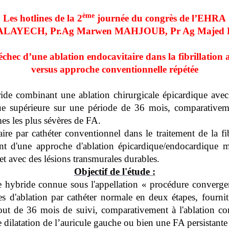
ème
Les hotlines de la 2
journée du congrès de l’EHRA
 ALAYECH, Pr.Ag Marwen MAHJOUB, Pr Ag Maje
hec d’une ablation endocavitaire dans la fibrillation a
versus approche conventionnelle répétée
ide combinant une ablation chirurgicale épicardique avec
ique supérieure sur une période de 36 mois, comparativeme
mes les plus sévères de FA.
taire par cathéter conventionnel dans le traitement de la fib
 d'une approche d'ablation épicardique/endocardique m
et avec des lésions transmurales durables.
Objectif de l'étude :
he hybride connue sous l'appellation « procédure converg
es d'ablation par cathéter normale en deux étapes, fournit
 bout de 36 mois de suivi, comparativement à l'ablation co
e dilatation de l’auricule gauche ou bien une FA persistant