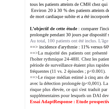
tous les patients atteints de CMH chez qui u
Environ 20 à 30 % des patients atteints
de mort cardiaque subite et a été incorporé
L’objectif de cette étude
: comparer l'inc
prolongée pendant 30 jours par dispositif 
Au total, 100 patients ont été inclus. L'â
==> incidence d'arythmie : 11% versus 6
==>La majorité des patients ont présenté
l'holter rythmique 24-48H. Chez les patie
période de surveillance étaient plus rapid
fréquentes (11 vs. 2 épisodes ; p<0.001).
==>Le risque médian estimé à cinq ans de
avec la détection prolongée (p<0,001). La 
risque plus élevée, ce qui s'est traduit p
supplémentaires pour lesquels un DAI devr
Essai AdaptResponse : Etude prospecti