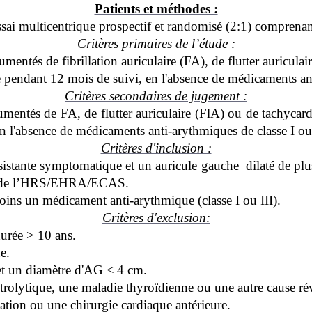
Patients et méthodes :
 essai multicentrique prospectif et randomisé (2:1) comprenan
Critères primaires de l’étude :
ntés de fibrillation auriculaire (FA), de flutter auriculai
 pendant 12 mois de suivi, en l'absence de médicaments anti
Critères secondaires de jugement :
entés de FA, de flutter auriculaire (FlA) ou de tachycard
n l'absence de médicaments anti-arythmiques de classe I ou 
Critères d'inclusion :
rsistante symptomatique et un auricule gauche dilaté de p
ons de l’HRS/EHRA/ECAS.
 moins un médicament anti-arythmique (classe I ou III).
Critères d'exclusion:
durée > 10 ans.
e.
 et un diamètre d'AG ≤ 4 cm.
trolytique, une maladie thyroïdienne ou une autre cause ré
ation ou une chirurgie cardiaque antérieure.