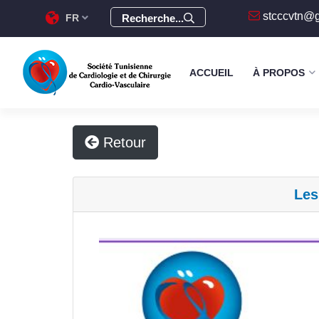
stcccvtn@
FR
Recherche...
ACCUEIL
À PROPOS
Retour
Les