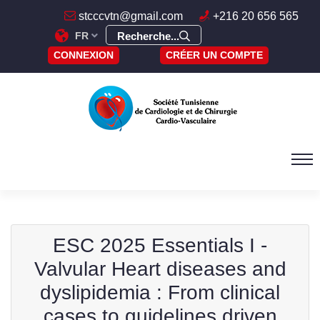
stcccvtn@gmail.com
+216 20 656 565
FR
Recherche...
CONNEXION
CRÉER UN COMPTE
ESC 2025 Essentials I -
Valvular Heart diseases and
dyslipidemia : From clinical
cases to guidelines driven