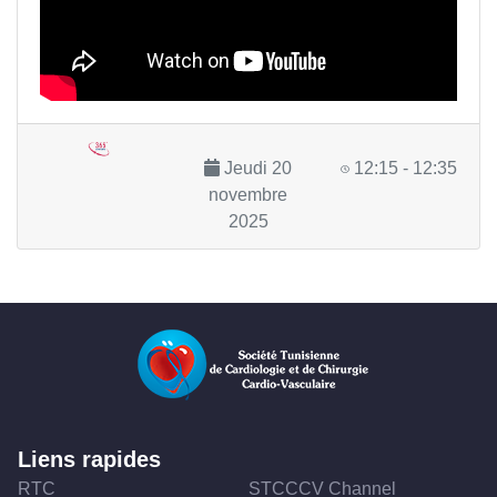
Jeudi 20
12:15 - 12:35
novembre
2025
Liens rapides
RTC
STCCCV Channel