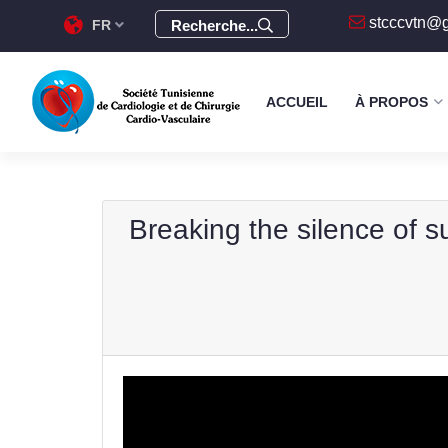
stcccvtn@
FR
Recherche...
ACCUEIL
À PROPOS
Breaking the silence of s