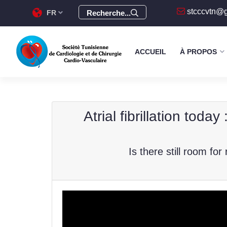
stcccvtn@
FR
Recherche...
ACCUEIL
À PROPOS
Atrial fibrillation toda
Is there still room fo