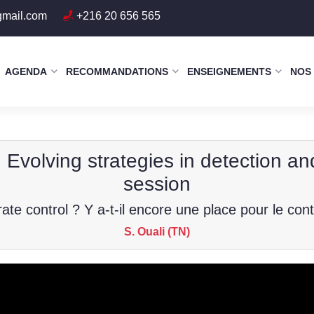
gmail.com
+216 20 656 565
AGENDA
RECOMMANDATIONS
ENSEIGNEMENTS
NOS
y : Evolving strategies in detection a
session
r rate control ? Y a-t-il encore une place pour le con
S. Ouali (TN)