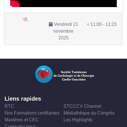
Vendredi 21
11:00 - 11:15
novembre
2025
Liens rapides
RTC
STCCCV Channel
Nos Formations certifiantes
Médiathèque du Congrès
Mastères et CEC
Les Highlights
Contactez nous