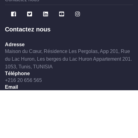
Contactez nous
Adresse
Maison du Cœur, Résidence Les Pergolas, App 201, Rue
du Lac Huron, Les berges du Lac Huron Appartement 201.
1053, Tunis, TUNISIA
Téléphone
+216 20 656 565
Email
stcccvtn@gmail.com
STCCCV. © Copyright ©
2019
. All Rights Reserved
Made with ❤️ by
THE WEBSIDE
.