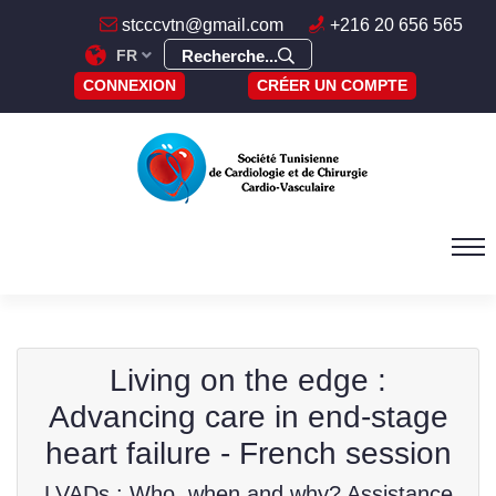
stcccvtn@gmail.com
+216 20 656 565
FR
Recherche...
CONNEXION
CRÉER UN COMPTE
Living on the edge :
Advancing care in end-stage
heart failure - French session
LVADs : Who, when and why? Assistance