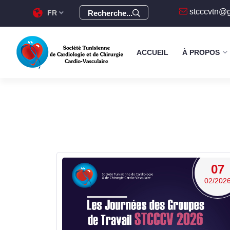
stcccvtn@
FR
Recherche...
ACCUEIL
À PROPOS
07
02/202