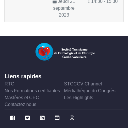
Jeudi 21
14:30 - 15:30
septembre
2023
Liens rapides
RTC
STCCCV Channel
Nos Formations certifiantes
Médiathèque du Congrès
Mastères et CEC
Les Highlights
Contactez nous