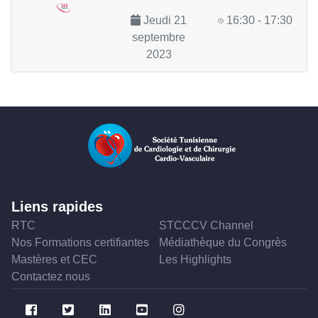
Jeudi 21
16:30 - 17:30
septembre
2023
Liens rapides
RTC
STCCCV Channel
Nos Formations certifiantes
Médiathèque du Congrès
Mastères et CEC
Les Highlights
Contactez nous