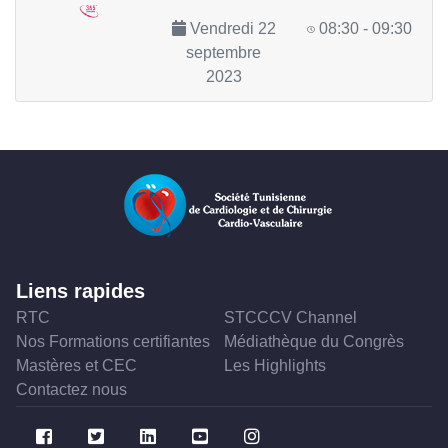
Vendredi 22
08:30 - 09:30
septembre
2023
Liens rapides
RTC
STCCCV Channel
Nos Formations certifiantes
Médiathèque du Congrès
Mastères et CEC
Les Highlights
Contactez nous