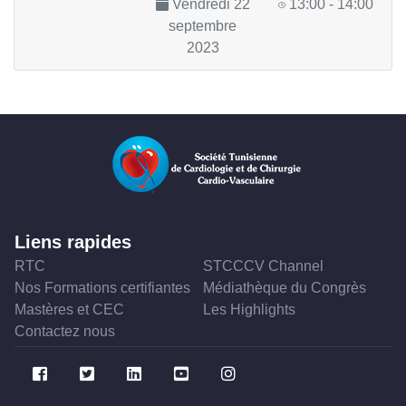
Vendredi 22
13:00 - 14:00
septembre
2023
Liens rapides
RTC
STCCCV Channel
Nos Formations certifiantes
Médiathèque du Congrès
Mastères et CEC
Les Highlights
Contactez nous