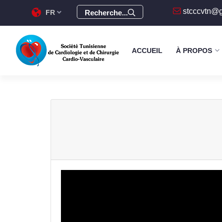
stcccvtn@
FR
Recherche...
ACCUEIL
À PROPOS