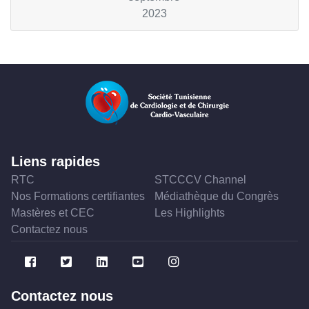
2023
Liens rapides
RTC
STCCCV Channel
Nos Formations certifiantes
Médiathèque du Congrès
Mastères et CEC
Les Highlights
Contactez nous
Contactez nous