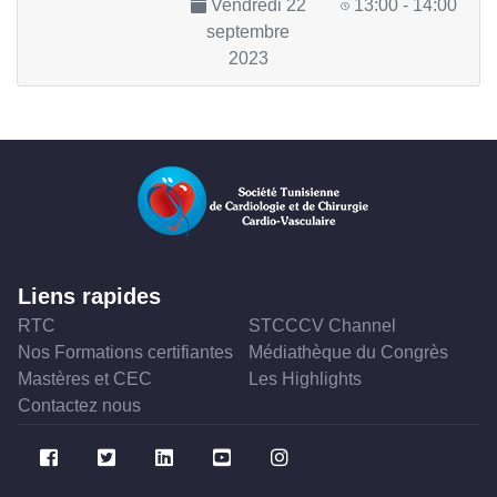
Vendredi 22
13:00 - 14:00
septembre
2023
Liens rapides
RTC
STCCCV Channel
Nos Formations certifiantes
Médiathèque du Congrès
Mastères et CEC
Les Highlights
Contactez nous