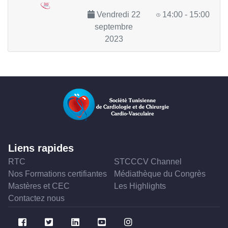
Vendredi 22
14:00 - 15:00
septembre
2023
Liens rapides
RTC
STCCCV Channel
Nos Formations certifiantes
Médiathèque du Congrès
Mastères et CEC
Les Highlights
Contactez nous