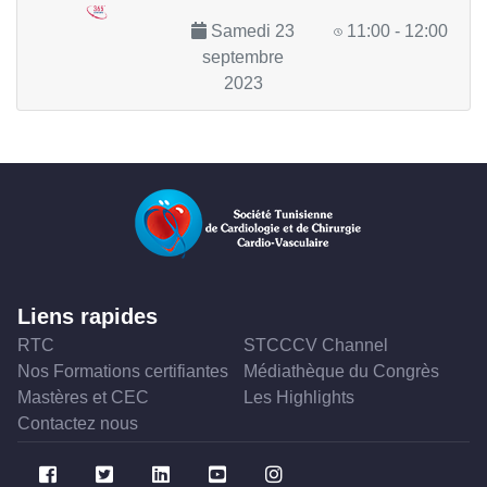
Samedi 23
11:00 - 12:00
septembre
2023
Liens rapides
RTC
STCCCV Channel
Nos Formations certifiantes
Médiathèque du Congrès
Mastères et CEC
Les Highlights
Contactez nous