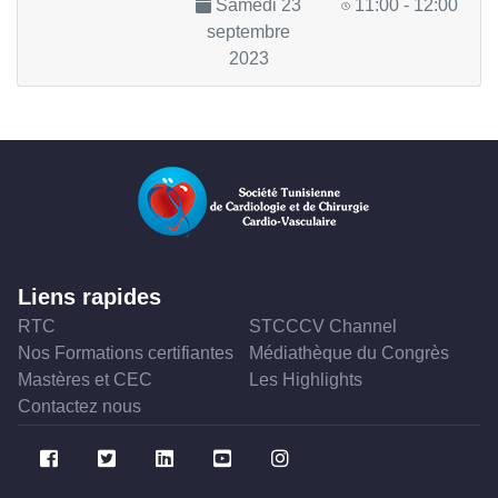
Samedi 23
11:00 - 12:00
septembre
2023
Liens rapides
RTC
STCCCV Channel
Nos Formations certifiantes
Médiathèque du Congrès
Mastères et CEC
Les Highlights
Contactez nous