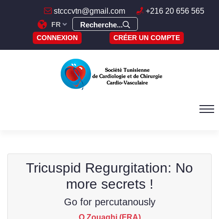
stcccvtn@gmail.com
+216 20 656 565
FR
Recherche...
CONNEXION
CRÉER UN COMPTE
Tricuspid Regurgitation: No
more secrets !
Go for percutanously
O Zouaghi (FRA)