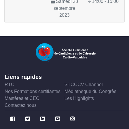
Samedi 23
14:00 - 15:00
septembre
2023
Liens rapides
RTC
STCCCV Channel
Nos Formations certifiantes
Médiathèque du Congrès
Mastères et CEC
Les Highlights
Contactez nous