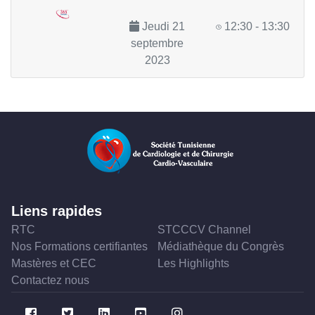
Jeudi 21
12:30 - 13:30
septembre
2023
Liens rapides
RTC
STCCCV Channel
Nos Formations certifiantes
Médiathèque du Congrès
Mastères et CEC
Les Highlights
Contactez nous