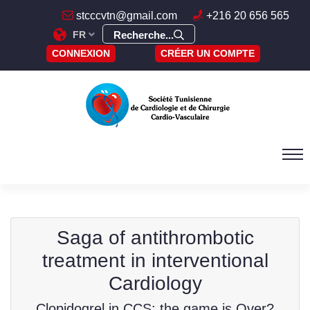
stcccvtn@gmail.com
+216 20 656 565
FR
Recherche...
CONNEXION
CRÉER UN COMPTE
Saga of antithrombotic
treatment in interventional
Cardiology
Clopidogrel in CCS: the game is Over?