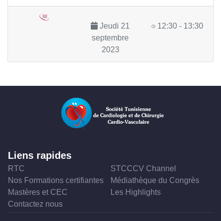
Jeudi 21
12:30 - 13:30
septembre
2023
Liens rapides
RTC
STCCCV Channel
Nos Formations certifiantes
Médiathèque du Congrès
Mastères et CEC
Les Highlights
Contactez nous