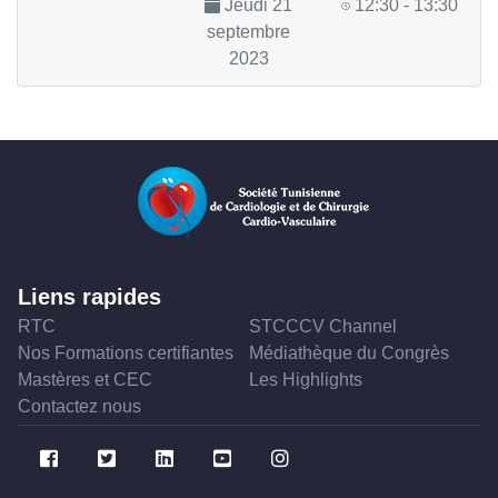
Jeudi 21
12:30 - 13:30
septembre
2023
Liens rapides
RTC
STCCCV Channel
Nos Formations certifiantes
Médiathèque du Congrès
Mastères et CEC
Les Highlights
Contactez nous