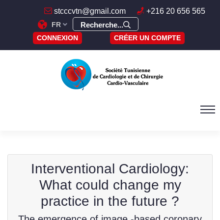
stcccvtn@gmail.com
+216 20 656 565
FR
Recherche...
CONNEXION
CRÉER UN COMPTE
Interventional Cardiology:
What could change my
practice in the future ?
The emergence of image -based coronary