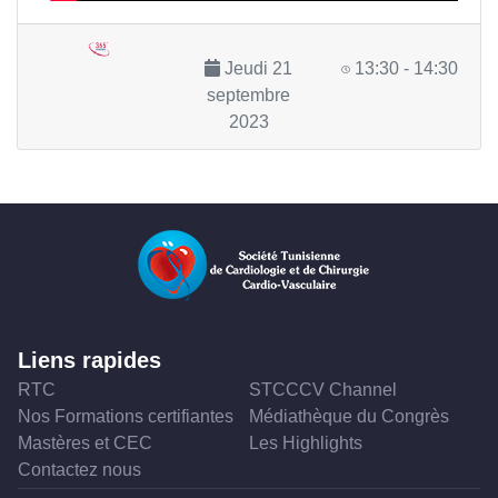
Jeudi 21
13:30 - 14:30
septembre
2023
Liens rapides
RTC
STCCCV Channel
Nos Formations certifiantes
Médiathèque du Congrès
Mastères et CEC
Les Highlights
Contactez nous