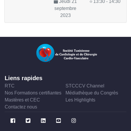
Jeudi 21
13:30 - 14:30
septembre
2023
Liens rapides
RTC
STCCCV Channel
Nos Formations certifiantes
Médiathèque du Congrès
Mastères et CEC
Les Highlights
Contactez nous